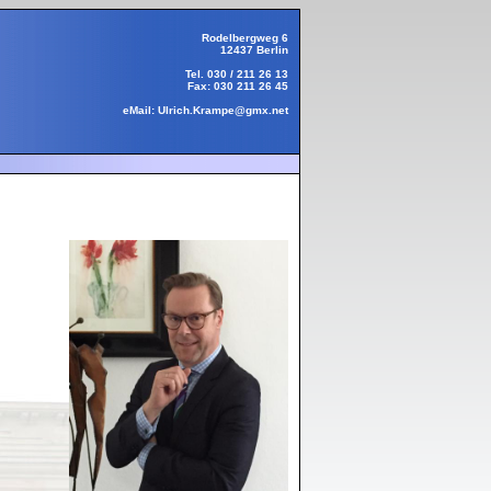
Rodelbergweg 6
12437 Berlin
Tel.
030 / 211 26 13
Fax: 030 211 26 45
eMail:
Ulrich.Krampe@gmx.net